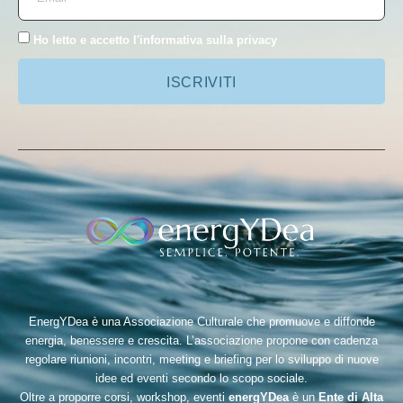
Ho letto e accetto l'
informativa sulla privacy
ISCRIVITI
EnergYDea è una Associazione Culturale che promuove e diffonde
energia, benessere e crescita. L’associazione propone con cadenza
regolare riunioni, incontri, meeting e briefing per lo sviluppo di nuove
idee ed eventi secondo lo scopo sociale.
Oltre a proporre corsi, workshop, eventi
energYDea
è un
Ente di Alta