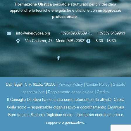
Formazione Olistica
pensato e strutturato per chi desidera
approfondire le tecniche energetiche e olistiche con un
approccio
professionale
.
info@energydea.org
+393459307639
+39339.6459944
Via Cadorna, 47 - Meda (MB) 20821
8:30 - 18:30
Dati legali: C.F. 91151730156 |
Privacy Policy
|
Cookie Policy
|
Statuto
associazione
|
Regolamento associazione
|
Credits
Il Consiglio Direttivo ha nominato come referenti per le attività: Cinzia
Gorla socio – responsabile organizzativo e coordinamento; Emanuela
Borri socio e Stefania Tagliabue socio – facilitatrici coordinamento e
supporto organizzativo.