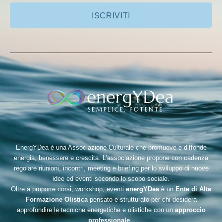
ISCRIVITI
EnergYDea è una Associazione Culturale che promuove e diffonde
energia, benessere e crescita. L’associazione propone con cadenza
regolare riunioni, incontri, meeting e briefing per lo sviluppo di nuove
idee ed eventi secondo lo scopo sociale.
Oltre a proporre corsi, workshop, eventi
energYDea
è un
Ente di Alta
Formazione Olistica
pensato e strutturato per chi desidera
approfondire le tecniche energetiche e olistiche con un
approccio
professionale
.