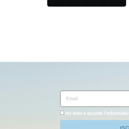
Ho letto e accetto l'
informativ
ISC