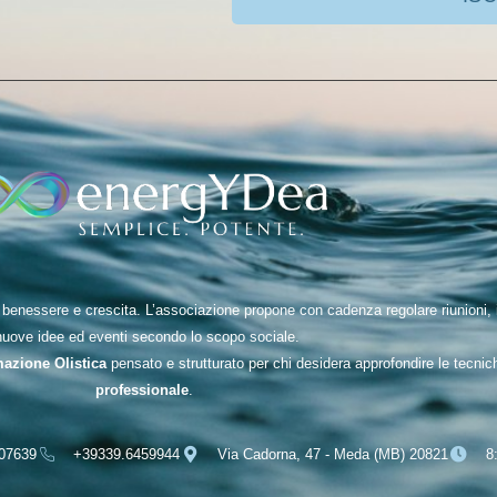
nessere e crescita. L’associazione propone con cadenza regolare riunioni, inc
nuove idee ed eventi secondo lo scopo sociale.
mazione Olistica
pensato e strutturato per chi desidera approfondire le tecni
professionale
.
07639
+39339.6459944
Via Cadorna, 47 - Meda (MB) 20821
8