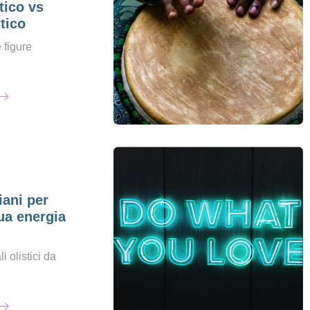
tico vs
tico
 figure
iani per
ua energia
i olistici da