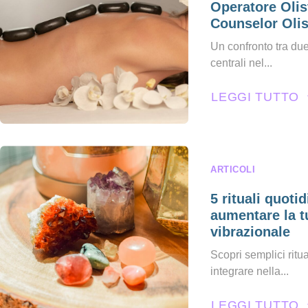
Operatore Olis
Counselor Olis
Un confronto tra due
centrali nel...
LEGGI TUTTO
ARTICOLI
5 rituali quotid
aumentare la t
vibrazionale
Scopri semplici ritual
integrare nella...
LEGGI TUTTO