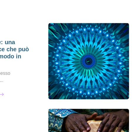
e: una
ce che può
 modo in
pesso
..