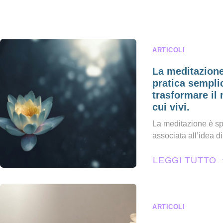
ARTICOLI
La meditazion
pratica sempli
trasformare il
cui vivi.
La meditazione è s
associata all’idea di.
LEGGI TUTTO
ARTICOLI