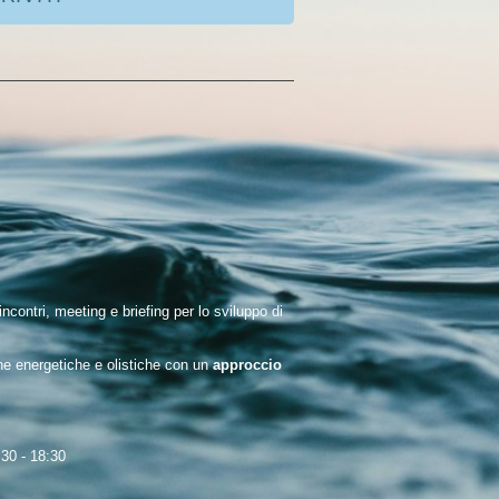
ontri, meeting e briefing per lo sviluppo di
che energetiche e olistiche con un
approccio
:30 - 18:30