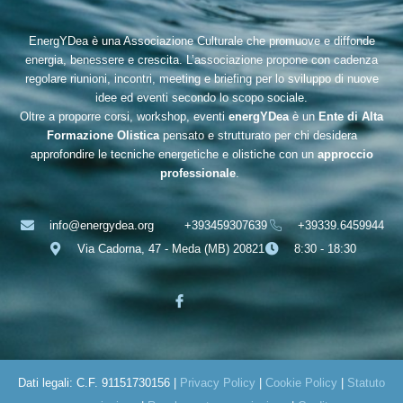
EnergYDea è una Associazione Culturale che promuove e diffonde
energia, benessere e crescita. L’associazione propone con cadenza
regolare riunioni, incontri, meeting e briefing per lo sviluppo di nuove
idee ed eventi secondo lo scopo sociale.
Oltre a proporre corsi, workshop, eventi
energYDea
è un
Ente di Alta
Formazione Olistica
pensato e strutturato per chi desidera
approfondire le tecniche energetiche e olistiche con un
approccio
professionale
.
info@energydea.org
+393459307639
+39339.6459944
Via Cadorna, 47 - Meda (MB) 20821
8:30 - 18:30
Dati legali: C.F. 91151730156 |
Privacy Policy
|
Cookie Policy
|
Statuto