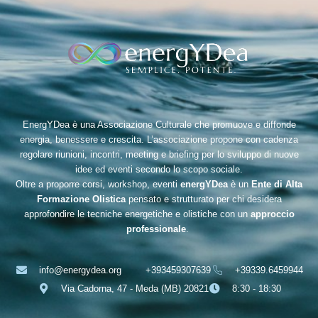
EnergYDea è una Associazione Culturale che promuove e diffonde
energia, benessere e crescita. L’associazione propone con cadenza
regolare riunioni, incontri, meeting e briefing per lo sviluppo di nuove
idee ed eventi secondo lo scopo sociale.
Oltre a proporre corsi, workshop, eventi
energYDea
è un
Ente di Alta
Formazione Olistica
pensato e strutturato per chi desidera
approfondire le tecniche energetiche e olistiche con un
approccio
professionale
.
info@energydea.org
+393459307639
+39339.6459944
Via Cadorna, 47 - Meda (MB) 20821
8:30 - 18:30