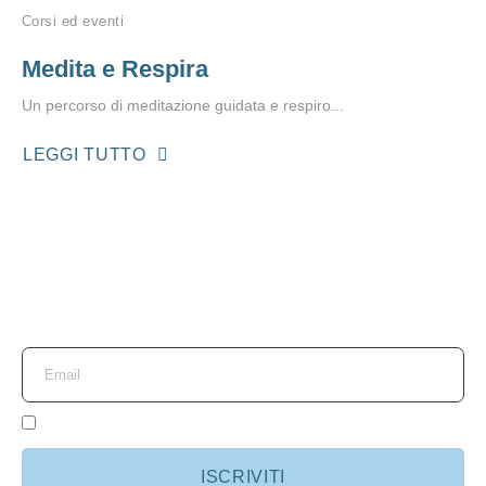
Corsi ed eventi
Medita e Respira
Un percorso di meditazione guidata e respiro...
LEGGI TUTTO
Iscriviti alla nostra
newsletter
Ho letto e accetto l'
informativa sulla privacy
ISCRIVITI