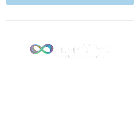
EnergYDea è una Associazione Culturale che promuove e diffonde
energia, benessere e crescita. L’associazione propone con cadenza
regolare riunioni, incontri, meeting e briefing per lo sviluppo di nuove
idee ed eventi secondo lo scopo sociale.
Oltre a proporre corsi, workshop, eventi
energYDea
è un
Ente di Alta
Formazione Olistica
pensato e strutturato per chi desidera
approfondire le tecniche energetiche e olistiche con un
approccio
professionale
.