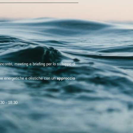
ontri, meeting e briefing per lo sviluppo di
che energetiche e olistiche con un
approccio
:30 - 18:30