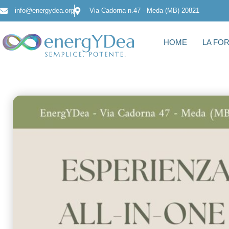
info@energydea.org
Via Cadorna n.47 - Meda (MB) 20821
HOME
LA FO