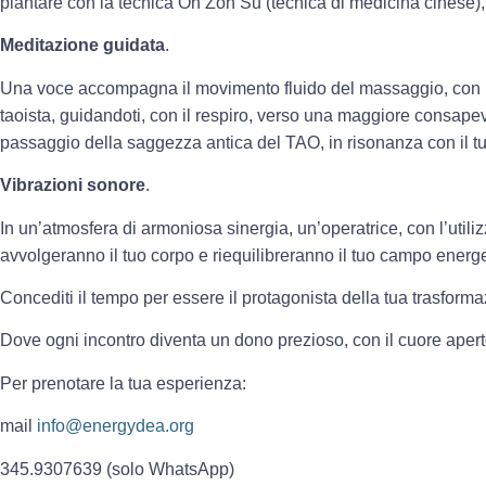
plantare con la tecnica On Zon Su (tecnica di medicina cinese), e
Meditazione guidata
.
Una voce accompagna il movimento fluido del massaggio, con la
taoista, guidandoti, con il respiro, verso una maggiore consape
passaggio della saggezza antica del TAO, in risonanza con il t
Vibrazioni sonore
.
In un’atmosfera di armoniosa sinergia, un’operatrice, con l’utiliz
avvolgeranno il tuo corpo e riequilibreranno il tuo campo energe
Concediti il tempo per essere il protagonista della tua trasforma
Dove ogni incontro diventa un dono prezioso, con il cuore aperto
Per prenotare la tua esperienza:
mail
info@energydea.org
345.9307639 (solo WhatsApp)