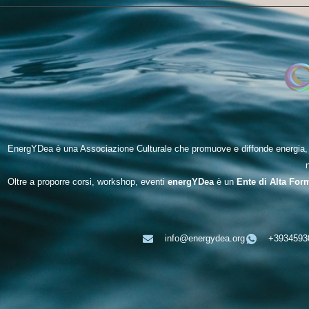
EnergYDea è una Associazione Culturale che promuove e diffonde energia, be
Oltre a proporre corsi, workshop, eventi
energYDea
è un
Ente di Alta For
info@energydea.org
+3934593