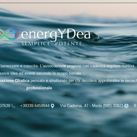
nessere e crescita. L’associazione propone con cadenza regolare riunioni, inc
nuove idee ed eventi secondo lo scopo sociale.
mazione Olistica
pensato e strutturato per chi desidera approfondire le tecni
professionale
.
07639
+39339.6459944
Via Cadorna, 47 - Meda (MB) 20821
8