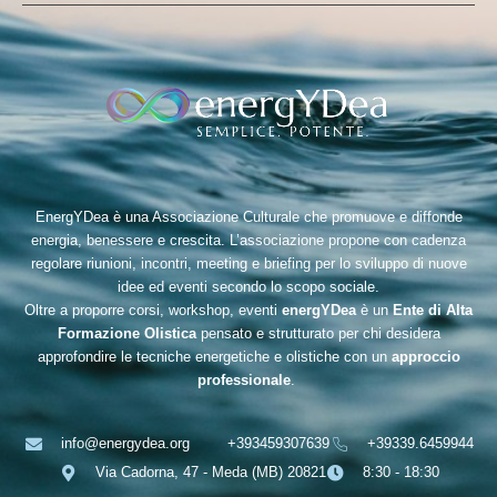
EnergYDea è una Associazione Culturale che promuove e diffonde
energia, benessere e crescita. L’associazione propone con cadenza
regolare riunioni, incontri, meeting e briefing per lo sviluppo di nuove
idee ed eventi secondo lo scopo sociale.
Oltre a proporre corsi, workshop, eventi
energYDea
è un
Ente di Alta
Formazione Olistica
pensato e strutturato per chi desidera
approfondire le tecniche energetiche e olistiche con un
approccio
professionale
.
info@energydea.org
+393459307639
+39339.6459944
Via Cadorna, 47 - Meda (MB) 20821
8:30 - 18:30