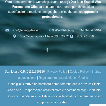
Oltre a proporre corsi, workshop, eventi
energYDea
è un
Ente di Alta
Formazione Olistica
pensato e strutturato per chi desidera
approfondire le tecniche energetiche e olistiche con un
approccio
professionale
.
info@energydea.org
+393459307639
+39339.6459944
Via Cadorna, 47 - Meda (MB) 20821
8:30 - 18:30
Dati legali: C.F. 91151730156 |
Privacy Policy
|
Cookie Policy
|
Statuto
associazione
|
Regolamento associazione
|
Credits
Il Consiglio Direttivo ha nominato come referenti per le attività: Cinzia
Gorla socio – responsabile organizzativo e coordinamento; Emanuela
Borri socio e Stefania Tagliabue socio – facilitatrici coordinamento e
supporto organizzativo.