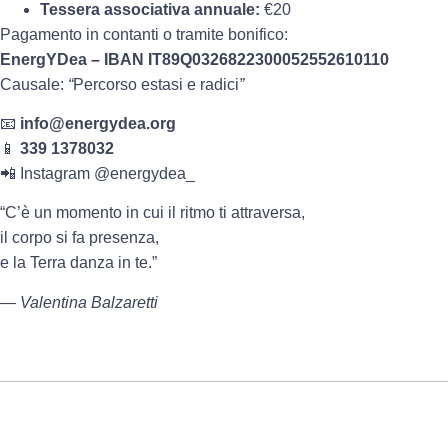
Tessera associativa annuale:
€20
Pagamento in contanti o tramite bonifico:
EnergYDea – IBAN IT89Q0326822300052552610110
Causale:
“
Percorso estasi e radici
”
📧
info@energydea.org
📱
339 1378032
📲 Instagram @energydea_
“C’è un momento in cui il ritmo ti attraversa,
il corpo si fa presenza,
e la Terra danza in te.”
—
Valentina Balzaretti