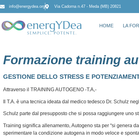
info@energydea.org
Via Cadorna n.47 - Meda (MB) 20821
HOME
LA FO
Formazione training a
GESTIONE DELLO STRESS E POTENZIAMEN
Attraverso il TRAINING AUTOGENO -T.A,-
Il T.A. è una tecnica ideata dal medico tedesco Dr. Schulz negl
Schulz parte dal presupposto che si possa raggiungere uno stato 
Training significa allenamento, Autogeno sta per “si genera da 
sperimentare la condizione autogena in modo veloce e spont