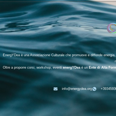
EnergYDea è una Associazione Culturale che promuove e diffonde energia, be
Oltre a proporre corsi, workshop, eventi
energYDea
è un
Ente di Alta For
info@energydea.org
+3934593