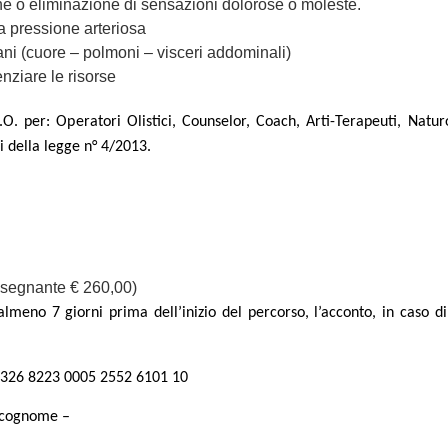
e o eliminazione di sensazioni dolorose o moleste.
a pressione arteriosa
gani (cuore – polmoni – visceri addominali)
nziare le risorse
.O. per: Operatori Olistici, Counselor, Coach, Arti-Terapeuti, Naturo
i della legge n° 4/2013.
insegnante € 260,00)
lmeno 7 giorni prima dell’inizio del percorso, l’acconto, in caso 
0326 8223 0005 2552 6101 10
e cognome –