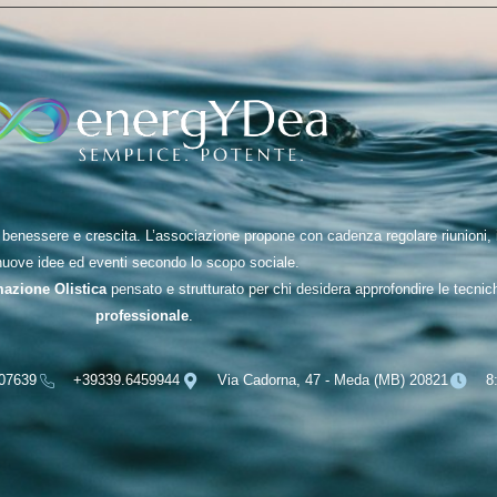
nessere e crescita. L’associazione propone con cadenza regolare riunioni, inc
nuove idee ed eventi secondo lo scopo sociale.
mazione Olistica
pensato e strutturato per chi desidera approfondire le tecni
professionale
.
07639
+39339.6459944
Via Cadorna, 47 - Meda (MB) 20821
8