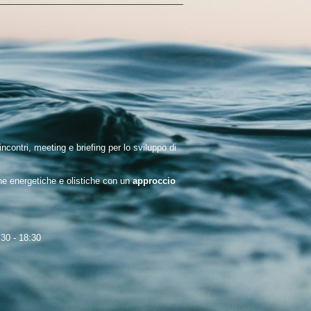
ontri, meeting e briefing per lo sviluppo di
che energetiche e olistiche con un
approccio
:30 - 18:30