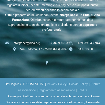
energia, benessere e crescita. L’associazione propone con cadenza
regolare riunioni, incontri, meeting e briefing per lo sviluppo di nuove
idee ed eventi secondo lo scopo sociale.
Oltre a proporre corsi, workshop, eventi
energYDea
è un
Ente di Alta
Formazione Olistica
pensato e strutturato per chi desidera
approfondire le tecniche energetiche e olistiche con un
approccio
professionale
.
info@energydea.org
+393459307639
+39339.6459944
Via Cadorna, 47 - Meda (MB) 20821
8:30 - 18:30
Dati legali: C.F. 91151730156 |
Privacy Policy
|
Cookie Policy
|
Statuto
associazione
|
Regolamento associazione
|
Credits
Il Consiglio Direttivo ha nominato come referenti per le attività: Cinzia
Gorla socio – responsabile organizzativo e coordinamento; Emanuela