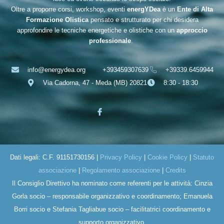
Oltre a proporre corsi, workshop, eventi
energYDea
è un
Ente di Alta
Formazione Olistica
pensato e strutturato per chi desidera
approfondire le tecniche energetiche e olistiche con un
approccio
professionale
.
info@energydea.org
+393459307639
+39339.6459944
Via Cadorna, 47 - Meda (MB) 20821
8:30 - 18:30
Dati legali: C.F. 91151730156 |
Privacy Policy
|
Cookie Policy
|
Statuto
associazione
|
Regolamento associazione
|
Credits
Il Consiglio Direttivo ha nominato come referenti per le attività: Cinzia
Gorla socio – responsabile organizzativo e coordinamento; Emanuela
Borri socio e Stefania Tagliabue socio – facilitatrici coordinamento e
supporto organizzativo.