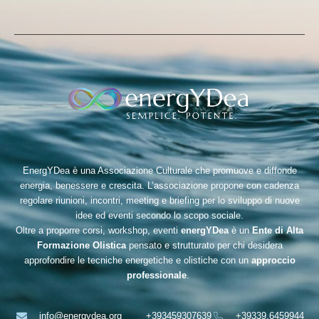
EnergYDea è una Associazione Culturale che promuove e diffonde
energia, benessere e crescita. L’associazione propone con cadenza
regolare riunioni, incontri, meeting e briefing per lo sviluppo di nuove
idee ed eventi secondo lo scopo sociale.
Oltre a proporre corsi, workshop, eventi
energYDea
è un
Ente di Alta
Formazione Olistica
pensato e strutturato per chi desidera
approfondire le tecniche energetiche e olistiche con un
approccio
professionale
.
info@energydea.org
+393459307639
+39339.6459944