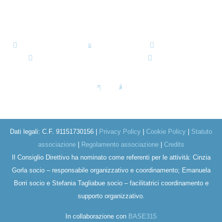
approfondire le tecniche energetiche e olistiche con un
approccio
professionale
.
info@energydea.org
+393459307639
+39339.6459944
Via Cadorna, 47 - Meda (MB) 20821
8:30 - 18:30
Dati legali: C.F. 91151730156 |
Privacy Policy
|
Cookie Policy
|
Statuto
associazione
|
Regolamento associazione
|
Credits
Il Consiglio Direttivo ha nominato come referenti per le attività: Cinzia
Gorla socio – responsabile organizzativo e coordinamento; Emanuela
Borri socio e Stefania Tagliabue socio – facilitatrici coordinamento e
supporto organizzativo.
In collaborazione con
BASE315