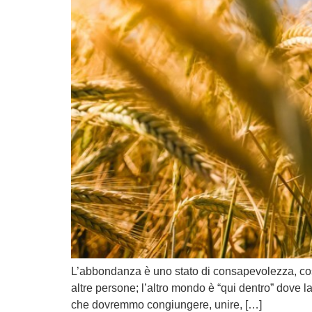
L’abbondanza è uno stato di consapevolezza, coscien
altre persone; l’altro mondo è “qui dentro” dove
che dovremmo congiungere, unire, […]