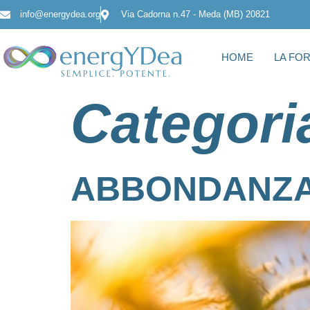
info@energydea.org
Via Cadorna n.47 - Meda (MB) 20821
HOME
LA FO
Categori
ABBONDANZA: