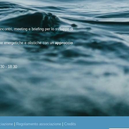
ontri, meeting e briefing per lo sviluppo di
che energetiche e olistiche con un
approccio
:30 - 18:30
ciazione
|
Regolamento associazione
|
Credits