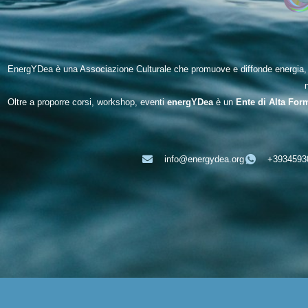
EnergYDea è una Associazione Culturale che promuove e diffonde energia, be
Oltre a proporre corsi, workshop, eventi
energYDea
è un
Ente di Alta For
info@energydea.org
+3934593