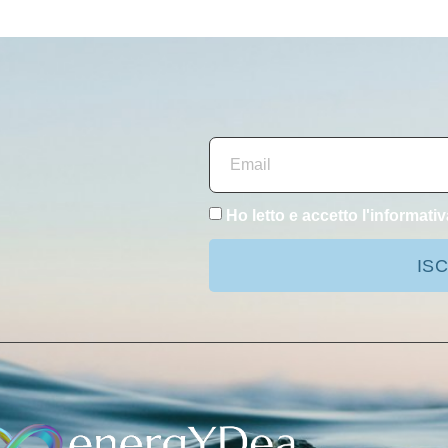
Ho letto e accetto l'
informativ
ISC