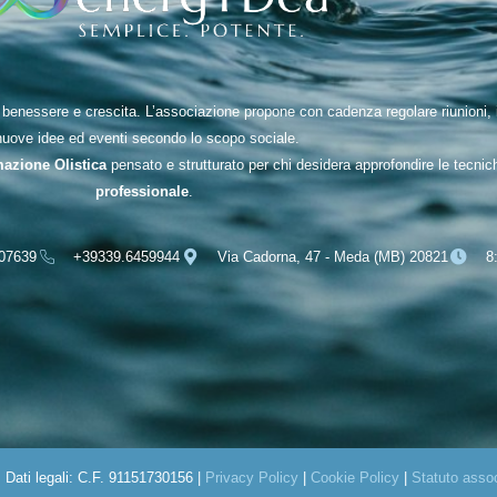
nessere e crescita. L’associazione propone con cadenza regolare riunioni, inc
nuove idee ed eventi secondo lo scopo sociale.
mazione Olistica
pensato e strutturato per chi desidera approfondire le tecni
professionale
.
07639
+39339.6459944
Via Cadorna, 47 - Meda (MB) 20821
8
Dati legali: C.F. 91151730156 |
Privacy Policy
|
Cookie Policy
|
Statuto asso