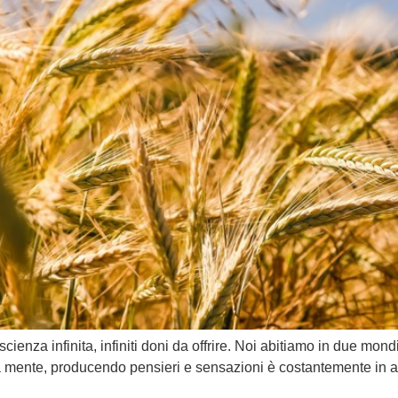
za infinita, infiniti doni da offrire. Noi abitiamo in due mondi u
 la mente, producendo pensieri e sensazioni è costantemente in